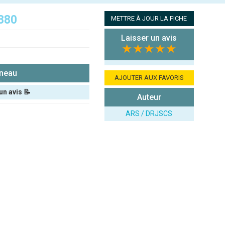
880
METTRE À JOUR LA FICHE
Laisser un avis
★★★★★
rneau
AJOUTER AUX FAVORIS
un avis 📝
Auteur
ARS / DRJSCS