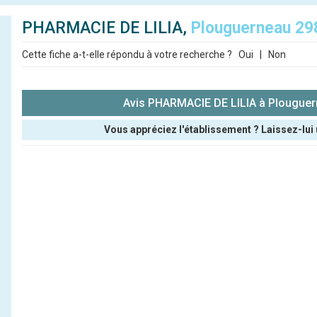
PHARMACIE DE LILIA,
Plouguerneau 29
Cette fiche a-t-elle répondu à votre recherche ?
Oui
|
Non
Avis PHARMACIE DE LILIA à Plougue
Vous appréciez l'établissement ? Laissez-lui 
Pseudo :
Note que vous souhaitez attribuer :
Antispam - Combien font 7x4 (en chiffres) :
Avis sur l'établissement :