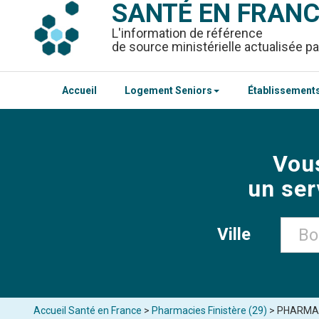
SANTÉ EN FRAN
L'information de référence
de source ministérielle actualisée pa
Accueil
Logement Seniors
Établissements
Vou
un ser
Ville
Accueil Santé en France
>
Pharmacies Finistère (29)
> PHARMACI