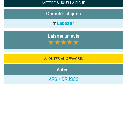
METTRE À JOUR LA FICHE
Caractéristiques
Note que vous souhaitez attribuer :
#
Labazur
Antispam -
Combien font
Laisser un avis
★★★★★
7x4 (en
chiffres) :
Avis sur
AJOUTER AUX FAVORIS
l'établissement
Auteur
:
ARS / DRJSCS
(En cliquant sur 'Valider', j'accepte que mon avis
soit publié sur le site.)