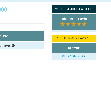
000
METTRE À JOUR LA FICHE
Laisser un avis
★★★★★
ouse
AJOUTER AUX FAVORIS
un avis 📝
Auteur
ARS / DRJSCS