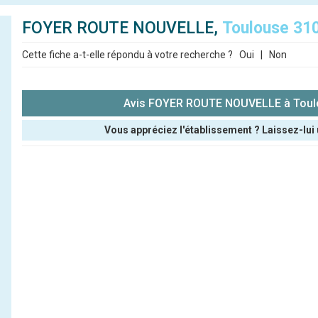
FOYER ROUTE NOUVELLE,
Toulouse 31
Cette fiche a-t-elle répondu à votre recherche ?
Oui
|
Non
Avis FOYER ROUTE NOUVELLE à Toul
Vous appréciez l'établissement ? Laissez-lui 
Pseudo :
Note que vous souhaitez attribuer :
Antispam - Combien font 7x4 (en chiffres) :
Avis sur l'établissement :