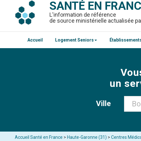
SANTÉ EN FRAN
L'information de référence
de source ministérielle actualisée pa
Accueil
Logement Seniors
Établissements
Vou
un ser
Ville
Accueil Santé en France
>
Haute-Garonne (31)
>
Centres Médic