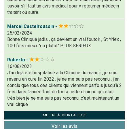
(En cliquant sur 'Valider', j'accepte que mon avis
savoir s'il faut un avis médical pour y retourner médecin
traitant ou autre.
soit publié sur le site.)
★★
☆☆☆
Marcel Castelroussin -
25/02/2024
Bonne Clinique jadis , ça devient un vrai foutoir , St Yriex ,
100 fois mieux "ou plutôt" PLUS SERIEUX
★★
☆☆☆
Roberto -
16/08/2023
J'ai déjà été hospitalisé a la Clinique du manoir , je suis
revenu en cure fin 2022 , je ne me suis pas reconnu , j'en
conclu que tous ces clients qui viennent parfois jusqu’à 2
fois dans l’année font du tort a cette clinique qui était
très bien je ne me suis pas reconnu ,c'est maintenant un
vrai cirque
METTRE À JOUR LA FICHE
Voir les avis