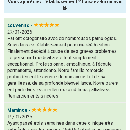
Vous appréciez l'établissement ? Laissez-lui un avis
📝
Pseudo :
★★★★★
souvenirs -
27/01/2026
Note que vous souhaitez attribuer :
Patient octogénaire avec de nombreuses pathologies.
Suivi dans cet établissement pour une rééducation.
Antispam -
Finalement décédé à cause de ses graves problèmes.
Combien font
Le personnel médical a été tout simplement
7x4 (en
exceptionnel. Professionnel, empathique, à l'écoute
chiffres) :
permanente, attentionné. Notre famille remercie
profondément le service de son accueil et de sa
Avis sur
gentillesse, de sa profonde bienveillance. Notre parent
l'établissement
est parti dans les meilleures conditions palliatives.
:
Remerciements sincères
★★★★★
Maminou -
19/01/2025
Ayant passé trois semaines dans cette clinique très
satisfaite dans les années 1980 90 étant ravie j'aimerais