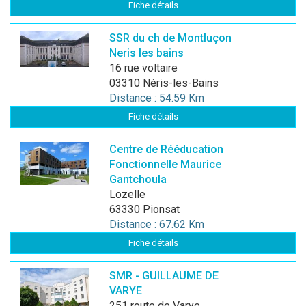
Fiche détails
SSR du ch de Montluçon
Neris les bains
16 rue voltaire
03310 Néris-les-Bains
Distance : 54.59 Km
Fiche détails
Centre de Rééducation
Fonctionnelle Maurice
Gantchoula
Lozelle
63330 Pionsat
Distance : 67.62 Km
Fiche détails
SMR - GUILLAUME DE
VARYE
251 route de Varye