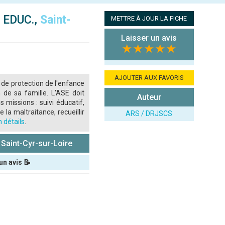
 EDUC.,
Saint-
METTRE À JOUR LA FICHE
Laisser un avis
★★★★★
AJOUTER AUX FAVORIS
 de protection de l'enfance
 de sa famille. L'ASE doit
Auteur
s missions : suivi éducatif,
 la maltraitance, recueillir
ARS / DRJSCS
 détails
.
aint-Cyr-sur-Loire
un avis 📝