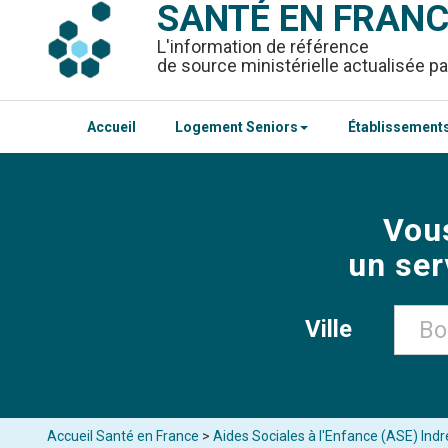
SANTÉ EN FRAN
L'information de référence
de source ministérielle actualisée pa
Accueil
Logement Seniors
Établissements
Vou
un ser
Ville
Accueil Santé en France
>
Aides Sociales à l'Enfance (ASE) Indr