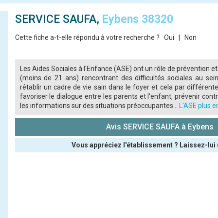
SERVICE SAUFA,
Eybens 38320
Cette fiche a-t-elle répondu à votre recherche ?
Oui
|
Non
Les Aides Sociales à l'Enfance (ASE) ont un rôle de prévention et
(moins de 21 ans) rencontrant des difficultés sociales au sein
rétablir un cadre de vie sain dans le foyer et cela par différente
favoriser le dialogue entre les parents et l'enfant, prévenir contre
les informations sur des situations préoccupantes...
L'ASE plus en
Avis SERVICE SAUFA à Eybens
Vous appréciez l'établissement ? Laissez-lui 
Pseudo :
Note que vous souhaitez attribuer :
Antispam - Combien font 7x4 (en chiffres) :