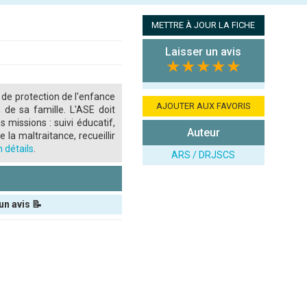
METTRE À JOUR LA FICHE
Laisser un avis
★★★★★
 de protection de l'enfance
AJOUTER AUX FAVORIS
 de sa famille. L'ASE doit
s missions : suivi éducatif,
Auteur
 la maltraitance, recueillir
 détails
.
ARS / DRJSCS
un avis 📝