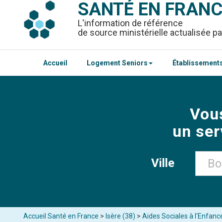
SANTÉ EN FRAN
L'information de référence
de source ministérielle actualisée pa
Accueil
Logement Seniors
Établissements
Vou
un ser
Ville
Accueil Santé en France
>
Isère (38)
>
Aides Sociales à l'Enfan