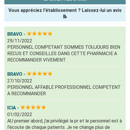
Vous appréciez l'établissement ? Laissez-lui un avis
📝
Pseudo :
★★★★★
BRAVO -
29/11/2022
Note que vous souhaitez attribuer :
PERSONNEL COMPETANT SOMMES TOUJOURS BIEN
RECUS ET CONSEILLES DANS CETTE PHARMACIE A
Antispam -
RECOMMANDER VIVEMENT
Combien font
7x4 (en
★★★★★
BRAVO -
chiffres) :
27/10/2022
PERSONNEL AFFABLE PROFESSIONNEL COMPETENT
Avis sur
A RECOMMANDER
l'établissement
:
★★★★★
ICIA -
01/02/2022
AU premier abord, j'ai privilégié la pr et le personnel est à
l'écoute de chaque patients. Je ne change plus de