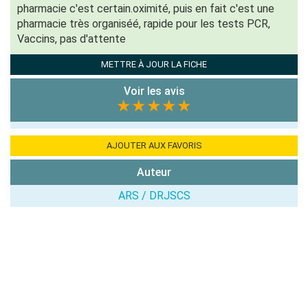
pharmacie c'est certain.oximité, puis en fait c'est une
pharmacie très organiséé, rapide pour les tests PCR,
(En cliquant sur 'Valider', j'accepte que mon avis
Vaccins, pas d'attente
soit publié sur le site.)
METTRE À JOUR LA FICHE
Voir les avis
★★★★★
AJOUTER AUX FAVORIS
Auteur
ARS / DRJSCS