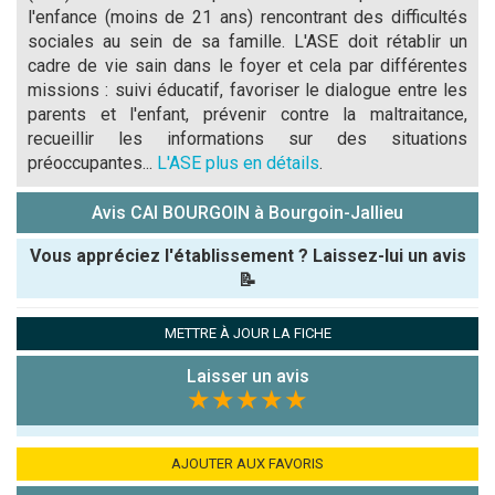
l'enfance (moins de 21 ans) rencontrant des difficultés
sociales au sein de sa famille. L'ASE doit rétablir un
cadre de vie sain dans le foyer et cela par différentes
missions : suivi éducatif, favoriser le dialogue entre les
parents et l'enfant, prévenir contre la maltraitance,
recueillir les informations sur des situations
préoccupantes...
L'ASE plus en détails
.
Avis CAI BOURGOIN à Bourgoin-Jallieu
Vous appréciez l'établissement ? Laissez-lui un avis
📝
Pseudo :
METTRE À JOUR LA FICHE
Laisser un avis
Note que vous souhaitez attribuer :
★★★★★
Antispam -
Combien font
AJOUTER AUX FAVORIS
7x4 (en