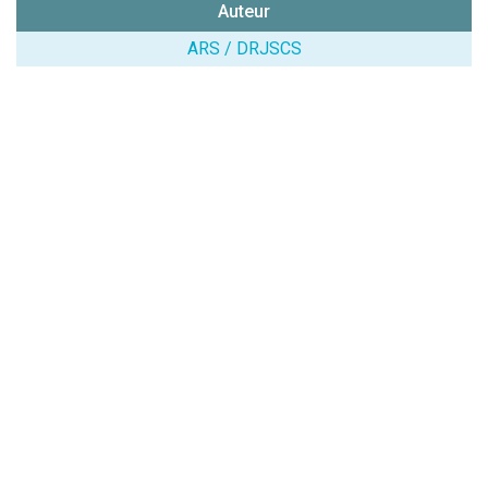
Auteur
chiffres) :
ARS / DRJSCS
Avis sur
l'établissement
:
(En cliquant sur 'Valider', j'accepte que mon avis
soit publié sur le site.)