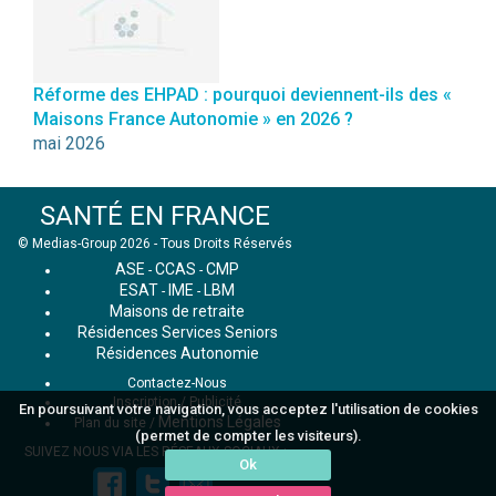
Réforme des EHPAD : pourquoi deviennent-ils des «
Maisons France Autonomie » en 2026 ?
mai 2026
SANTÉ EN FRANCE
© Medias-Group 2026 - Tous Droits Réservés
ASE
CCAS
CMP
-
-
ESAT
IME
LBM
-
-
Maisons de retraite
Résidences Services Seniors
Résidences Autonomie
Contactez-Nous
Inscription / Publicité
En poursuivant votre navigation, vous acceptez l'utilisation de cookies
Mentions Légales
Plan du site
/
(permet de compter les visiteurs).
SUIVEZ NOUS VIA LES RÉSEAUX SOCIAUX :
Ok