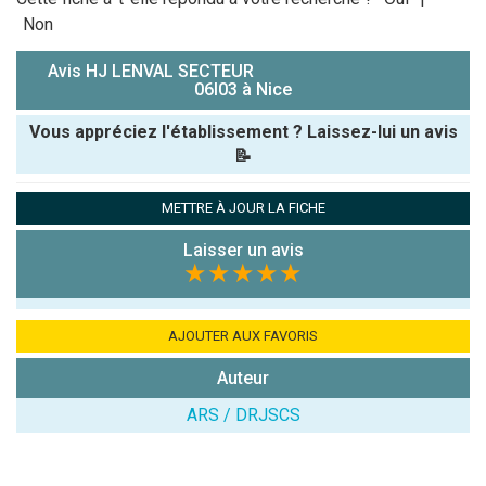
Non
Avis HJ LENVAL SECTEUR
06I03 à Nice
Vous appréciez l'établissement ? Laissez-lui un avis
📝
Pseudo :
METTRE À JOUR LA FICHE
Laisser un avis
Note que vous souhaitez attribuer :
★★★★★
Antispam -
Combien font
AJOUTER AUX FAVORIS
7x4 (en
Auteur
chiffres) :
ARS / DRJSCS
Avis sur
l'établissement
: