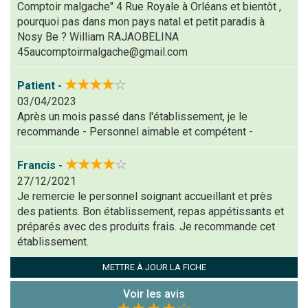
Comptoir malgache" 4 Rue Royale à Orléans et bientôt ,
pourquoi pas dans mon pays natal et petit paradis à
(En cliquant sur 'Valider', j'accepte que mon avis
Nosy Be ? William RAJAOBELINA
soit publié sur le site.)
45aucomptoirmalgache@gmail.com
★★★★
☆
Patient -
03/04/2023
Après un mois passé dans l'établissement, je le
recommande - Personnel aimable et compétent -
★★★★
☆
Francis -
27/12/2021
Je remercie le personnel soignant accueillant et près
des patients. Bon établissement, repas appétissants et
préparés avec des produits frais. Je recommande cet
établissement.
METTRE À JOUR LA FICHE
Voir les avis