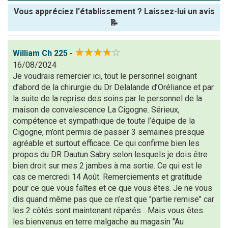
Vous appréciez l'établissement ? Laissez-lui un avis
📝
Pseudo :
★★★★
☆
William Ch 225 -
16/08/2024
Note que vous souhaitez attribuer :
Je voudrais remercier ici, tout le personnel soignant
d’abord de la chirurgie du Dr Delalande d’Oréliance et par
Antispam -
la suite de la reprise des soins par le personnel de la
Combien font
maison de convalescence La Cigogne. Sérieux,
7x4 (en
compétence et sympathique de toute l’équipe de la
chiffres) :
Cigogne, m’ont permis de passer 3 semaines presque
agréable et surtout efficace. Ce qui confirme bien les
Avis sur
propos du DR Dautun Sabry selon lesquels je dois être
l'établissement
bien droit sur mes 2 jambes à ma sortie. Ce qui est le
:
cas ce mercredi 14 Août. Remerciements et gratitude
pour ce que vous faîtes et ce que vous êtes. Je ne vous
dis quand même pas que ce n’est que "partie remise" car
les 2 côtés sont maintenant réparés... Mais vous êtes
les bienvenus en terre malgache au magasin "Au