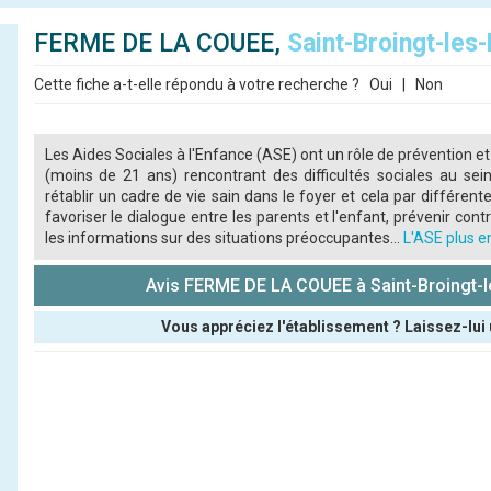
FERME DE LA COUEE,
Saint-Broingt-les
Cette fiche a-t-elle répondu à votre recherche ?
Oui
|
Non
Les Aides Sociales à l'Enfance (ASE) ont un rôle de prévention et
(moins de 21 ans) rencontrant des difficultés sociales au sein
rétablir un cadre de vie sain dans le foyer et cela par différente
favoriser le dialogue entre les parents et l'enfant, prévenir contre
les informations sur des situations préoccupantes...
L'ASE plus en
Avis FERME DE LA COUEE à Saint-Broingt-
Vous appréciez l'établissement ? Laissez-lui 
Pseudo :
Note que vous souhaitez attribuer :
Antispam - Combien font 7x4 (en chiffres) :