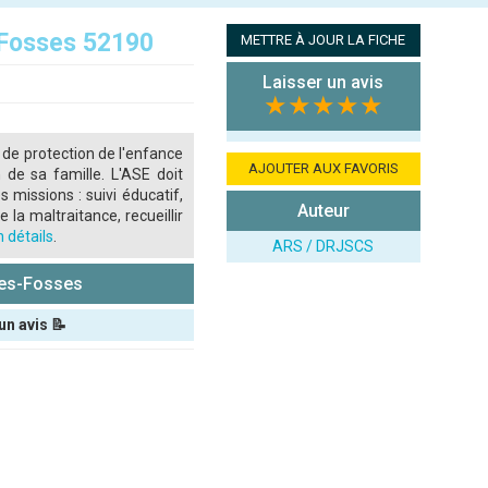
-Fosses 52190
METTRE À JOUR LA FICHE
Laisser un avis
★★★★★
 de protection de l'enfance
AJOUTER AUX FAVORIS
 de sa famille. L'ASE doit
s missions : suivi éducatif,
Auteur
 la maltraitance, recueillir
 détails
.
ARS / DRJSCS
les-Fosses
un avis 📝