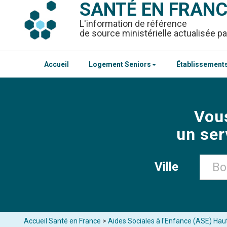
SANTÉ EN FRAN
L'information de référence
de source ministérielle actualisée pa
Accueil
Logement Seniors
Établissements
Vou
un ser
Ville
Accueil Santé en France
>
Aides Sociales à l'Enfance (ASE) Ha