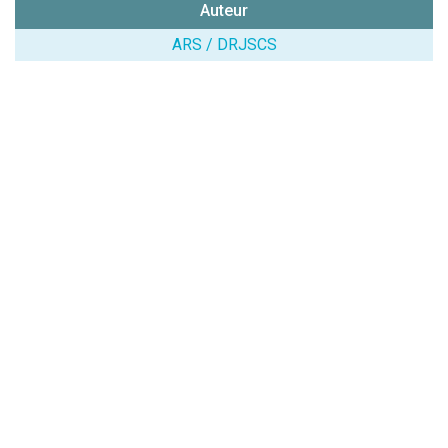
Auteur
chiffres) :
ARS / DRJSCS
Avis sur
l'établissement
:
(En cliquant sur 'Valider', j'accepte que mon avis
soit publié sur le site.)