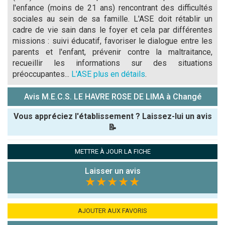
l'enfance (moins de 21 ans) rencontrant des difficultés
sociales au sein de sa famille. L'ASE doit rétablir un
cadre de vie sain dans le foyer et cela par différentes
missions : suivi éducatif, favoriser le dialogue entre les
parents et l'enfant, prévenir contre la maltraitance,
recueillir les informations sur des situations
préoccupantes...
L'ASE plus en détails
.
Avis M.E.C.S. LE HAVRE ROSE DE LIMA à Changé
Vous appréciez l'établissement ? Laissez-lui un avis
📝
Pseudo :
METTRE À JOUR LA FICHE
Laisser un avis
Note que vous souhaitez attribuer :
★★★★★
Antispam -
Combien font
AJOUTER AUX FAVORIS
7x4 (en