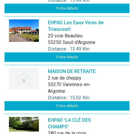
Distance : 13.49 Km
Fiche détails
EHPAD Les Eaux Vives de
Triaucourt
20 voie Beaulieu
55250 Seuil-d'Argonne
Distance : 13.49 Km
Fiche détails
MAISON DE RETRAITE
2 rue de cheppy
55270 Varennes-en-
Argonne
Distance : 15.02 Km
Fiche détails
EHPAD 'LA CLÉ DES
CHAMPS'
280 rue de la croix