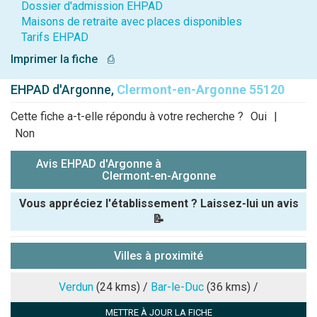
Dossier d'admission EHPAD
Maisons de retraite avec places disponibles
Tarifs EHPAD
Imprimer la fiche
⎙
EHPAD d'Argonne,
Clermont-en-Argonne 55120
Cette fiche a-t-elle répondu à votre recherche ?
Oui
|
Non
Avis EHPAD d'Argonne à
Clermont-en-Argonne
Vous appréciez l'établissement ? Laissez-lui un avis
📝
Pseudo :
Villes à proximité
Note que vous souhaitez attribuer :
Verdun
(24 kms) /
Bar-le-Duc
(36 kms) /
METTRE À JOUR LA FICHE