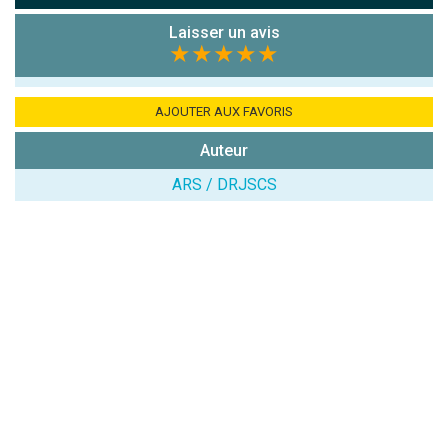
Antispam -
Combien font
Laisser un avis
7x4 (en
★★★★★
chiffres) :
Avis sur
AJOUTER AUX FAVORIS
l'établissement
:
Auteur
ARS / DRJSCS
(En cliquant sur 'Valider', j'accepte que mon avis
soit publié sur le site.)