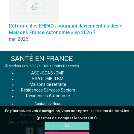
Réforme des EHPAD : pourquoi deviennent-ils des «
Maisons France Autonomie » en 2026 ?
mai 2026
SANTÉ EN FRANCE
© Medias-Group 2026 - Tous Droits Réservés
ASE
CCAS
CMP
-
-
ESAT
IME
LBM
-
-
Maisons de retraite
Résidences Services Seniors
Résidences Autonomie
Contactez-Nous
Inscription / Publicité
En poursuivant votre navigation, vous acceptez l'utilisation de cookies
Mentions Légales
Plan du site
/
(permet de compter les visiteurs).
SUIVEZ NOUS VIA LES RÉSEAUX SOCIAUX :
Ok