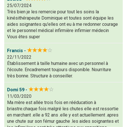
25/07/2024
Note que vous souhaitez attribuer :
Très bien je les remercie pour tout les soins la
kinésithérapeute Dominique et toutes sont équipe les
Antispam -
aides soignantes qu'elles ont eu à me redonner courage
Combien font
et le personnel médical infirmière infirmier médecin
7x4 (en
Vous êtes super
chiffres) :
★★★★
☆
Francis -
Avis sur
22/11/2022
l'établissement
Établissement à taille humaine avec un personnel à
:
l'écoute. Encadrement toujours disponible. Nourriture
très bonne. Structure à conseiller.
★★★★
☆
Domi 59 -
11/03/2020
Ma mère est allée trois fois en rééducation à
(En cliquant sur 'Valider', j'accepte que mon avis
briastre.chaque fois malgré les chutes elle est ressortie
soit publié sur le site.)
en marchant .elle a 92 ans .elle y est actuellement .apres
une chute sur son fémur gauche .les aides soignantes et