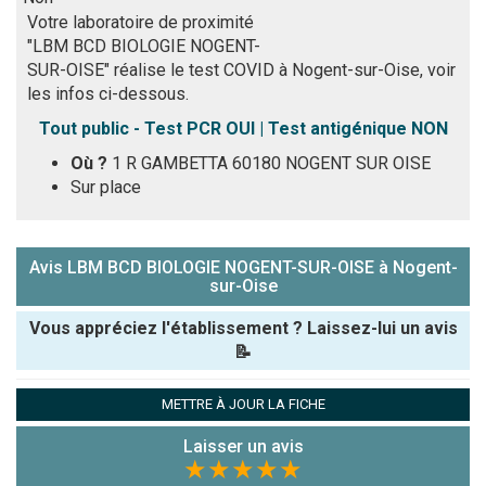
Votre laboratoire de proximité
"LBM BCD BIOLOGIE NOGENT-
SUR-OISE" réalise le test COVID à Nogent-sur-Oise, voir
les infos ci-dessous.
Tout public - Test PCR OUI | Test antigénique NON
Où ?
1 R GAMBETTA 60180 NOGENT SUR OISE
Sur place
Avis LBM BCD BIOLOGIE NOGENT-SUR-OISE à Nogent-
sur-Oise
Vous appréciez l'établissement ? Laissez-lui un avis
📝
Pseudo :
METTRE À JOUR LA FICHE
Laisser un avis
Note que vous souhaitez attribuer :
★★★★★