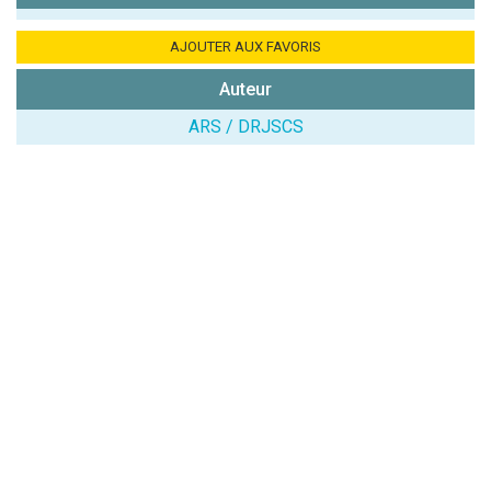
Antispam -
Combien font
AJOUTER AUX FAVORIS
7x4 (en
Auteur
chiffres) :
ARS / DRJSCS
Avis sur
l'établissement
:
(En cliquant sur 'Valider', j'accepte que mon avis
soit publié sur le site.)