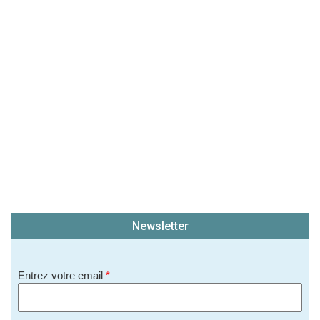
(En cliquant sur 'Valider', j'accepte que mon avis
soit publié sur le site.)
Newsletter
Entrez votre email
*