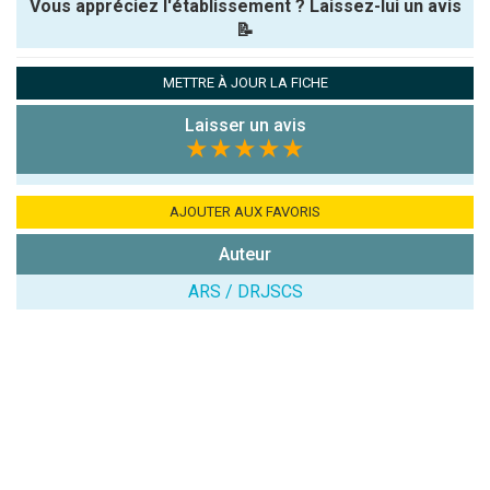
Vous appréciez l'établissement ? Laissez-lui un avis
📝
Pseudo :
METTRE À JOUR LA FICHE
Laisser un avis
Note que vous souhaitez attribuer :
★★★★★
Antispam -
Combien font
AJOUTER AUX FAVORIS
7x4 (en
Auteur
chiffres) :
ARS / DRJSCS
Avis sur
l'établissement
: