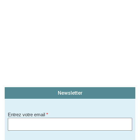
(En cliquant sur 'Valider', j'accepte que mon avis
soit publié sur le site.)
Newsletter
Entrez votre email
*