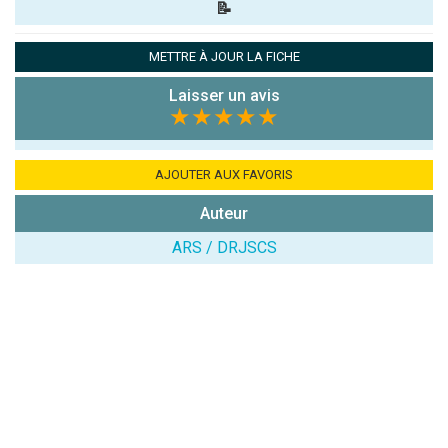
📝
Pseudo :
METTRE À JOUR LA FICHE
Laisser un avis
Note que vous souhaitez attribuer :
★★★★★
Antispam -
Combien font
AJOUTER AUX FAVORIS
7x4 (en
Auteur
chiffres) :
ARS / DRJSCS
Avis sur
l'établissement
: