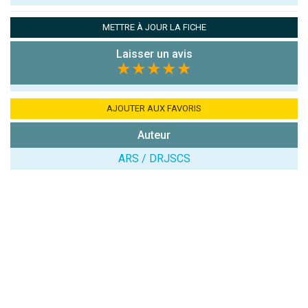
Pseudo :
METTRE À JOUR LA FICHE
Laisser un avis
Note que vous souhaitez attribuer :
★★★★★
Antispam -
Combien font
AJOUTER AUX FAVORIS
7x4 (en
Auteur
chiffres) :
ARS / DRJSCS
Avis sur
l'établissement
:
(En cliquant sur 'Valider', j'accepte que mon avis