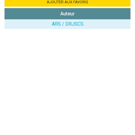
Combien font
AJOUTER AUX FAVORIS
7x4 (en
Auteur
chiffres) :
ARS / DRJSCS
Avis sur
l'établissement
:
(En cliquant sur 'Valider', j'accepte que mon avis
soit publié sur le site.)