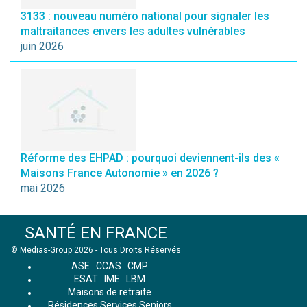
3133 : nouveau numéro national pour signaler les
maltraitances envers les adultes vulnérables
juin 2026
Réforme des EHPAD : pourquoi deviennent-ils des «
Maisons France Autonomie » en 2026 ?
mai 2026
SANTÉ EN FRANCE
© Medias-Group 2026 - Tous Droits Réservés
ASE
CCAS
CMP
-
-
ESAT
IME
LBM
-
-
Maisons de retraite
Résidences Services Seniors