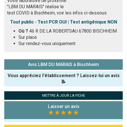
Votre laboratoire de proximité
"LBM DU MARAIS" réalise le
test COVID à Bischheim, voir les infos ci-dessous.
Tout public - Test PCR OUI | Test antigénique NON
Où ?
46 R DE LA ROBERTSAU 67800 BISCHHEIM
Sur place
Sur rendez-vous uniquement
Avis LBM DU MARAIS à Bischheim
Vous appréciez l'établissement ? Laissez-lui un avis
📝
Pseudo :
METTRE À JOUR LA FICHE
Laisser un avis
Note que vous souhaitez attribuer :
★★★★★
Antispam -