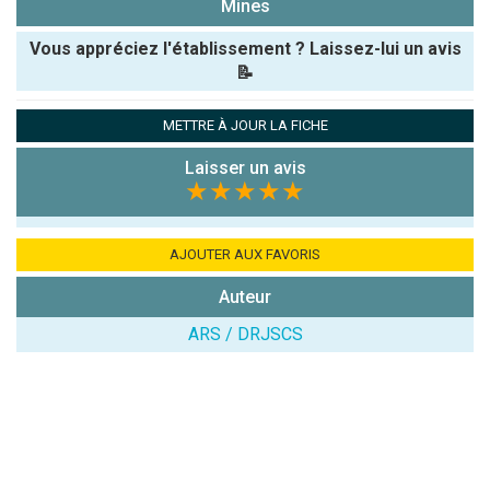
Mines
Vous appréciez l'établissement ? Laissez-lui un avis
📝
Pseudo :
METTRE À JOUR LA FICHE
Laisser un avis
Note que vous souhaitez attribuer :
★★★★★
Antispam -
Combien font
AJOUTER AUX FAVORIS
7x4 (en
Auteur
chiffres) :
ARS / DRJSCS
Avis sur
l'établissement
: