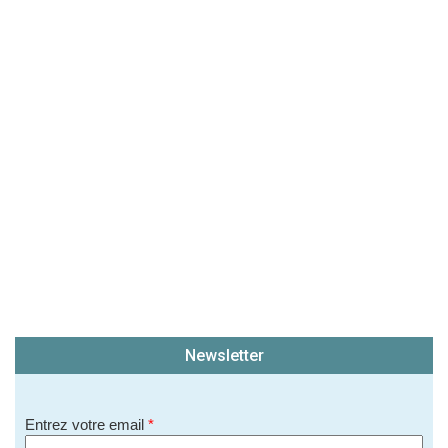
(En cliquant sur 'Valider', j'accepte que mon avis
soit publié sur le site.)
Newsletter
Entrez votre email
*