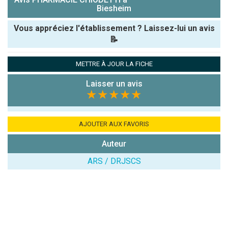
Biesheim
Vous appréciez l'établissement ? Laissez-lui un avis
📝
Pseudo :
METTRE À JOUR LA FICHE
Laisser un avis
Note que vous souhaitez attribuer :
★★★★★
Antispam -
Combien font
AJOUTER AUX FAVORIS
7x4 (en
Auteur
chiffres) :
ARS / DRJSCS
Avis sur
l'établissement
: