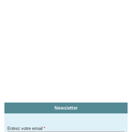
(En cliquant sur 'Valider', j'accepte que mon avis
soit publié sur le site.)
Newsletter
Entrez votre email
*