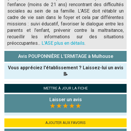
l'enfance (moins de 21 ans) rencontrant des difficultés
sociales au sein de sa famille. L'ASE doit rétablir un
cadre de vie sain dans le foyer et cela par différentes
missions : suivi éducatif, favoriser le dialogue entre les
parents et l'enfant, prévenir contre la maltraitance,
recueillir les informations sur des situations
préoccupantes...
L'ASE plus en détails
.
Avis POUPONNIÈRE L'ERMITAGE à Mulhouse
Vous appréciez l'établissement ? Laissez-lui un avis
📝
Pseudo :
METTRE À JOUR LA FICHE
Laisser un avis
Note que vous souhaitez attribuer :
★★★★★
Antispam -
Combien font
AJOUTER AUX FAVORIS
7x4 (en