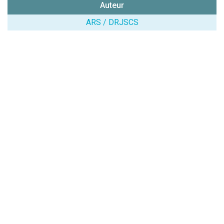
Auteur
chiffres) :
ARS / DRJSCS
Avis sur
l'établissement
:
(En cliquant sur 'Valider', j'accepte que mon avis
soit publié sur le site.)