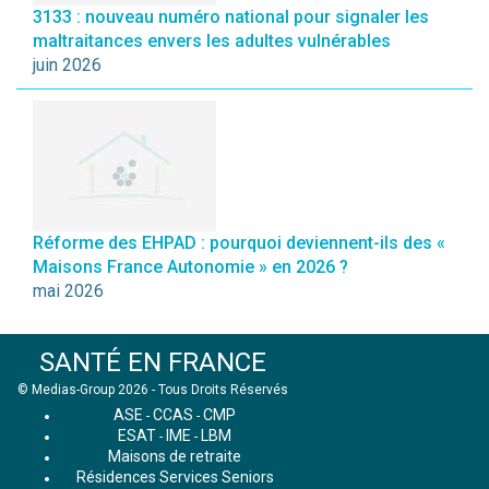
3133 : nouveau numéro national pour signaler les
maltraitances envers les adultes vulnérables
juin 2026
Réforme des EHPAD : pourquoi deviennent-ils des «
Maisons France Autonomie » en 2026 ?
mai 2026
SANTÉ EN FRANCE
© Medias-Group 2026 - Tous Droits Réservés
ASE
CCAS
CMP
-
-
ESAT
IME
LBM
-
-
Maisons de retraite
Résidences Services Seniors