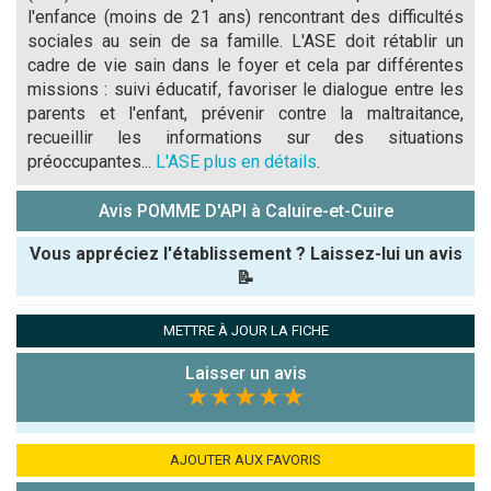
l'enfance (moins de 21 ans) rencontrant des difficultés
sociales au sein de sa famille. L'ASE doit rétablir un
cadre de vie sain dans le foyer et cela par différentes
missions : suivi éducatif, favoriser le dialogue entre les
parents et l'enfant, prévenir contre la maltraitance,
recueillir les informations sur des situations
préoccupantes...
L'ASE plus en détails
.
Avis POMME D'API à Caluire-et-Cuire
Vous appréciez l'établissement ? Laissez-lui un avis
📝
Pseudo :
METTRE À JOUR LA FICHE
Laisser un avis
Note que vous souhaitez attribuer :
★★★★★
Antispam -
Combien font
AJOUTER AUX FAVORIS
7x4 (en