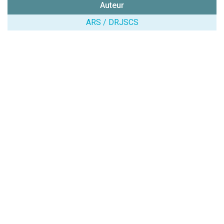
Auteur
chiffres) :
ARS / DRJSCS
Avis sur
l'établissement
:
(En cliquant sur 'Valider', j'accepte que mon avis
soit publié sur le site.)