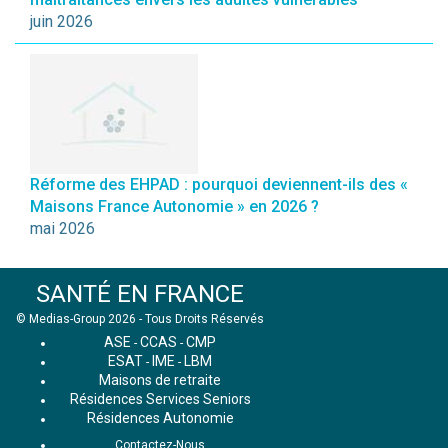
juin 2026
Réforme des EHPAD : pourquoi deviennent-ils des «
Maisons France Autonomie » en 2026 ?
mai 2026
SANTÉ EN FRANCE
© Medias-Group 2026 - Tous Droits Réservés
ASE
CCAS
CMP
-
-
ESAT
IME
LBM
-
-
Maisons de retraite
Résidences Services Seniors
Résidences Autonomie
Contactez-Nous