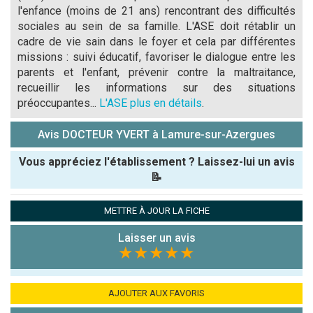
l'enfance (moins de 21 ans) rencontrant des difficultés
sociales au sein de sa famille. L'ASE doit rétablir un
cadre de vie sain dans le foyer et cela par différentes
missions : suivi éducatif, favoriser le dialogue entre les
parents et l'enfant, prévenir contre la maltraitance,
recueillir les informations sur des situations
préoccupantes...
L'ASE plus en détails
.
Avis DOCTEUR YVERT à Lamure-sur-Azergues
Vous appréciez l'établissement ? Laissez-lui un avis
📝
Pseudo :
METTRE À JOUR LA FICHE
Laisser un avis
Note que vous souhaitez attribuer :
★★★★★
Antispam -
Combien font
AJOUTER AUX FAVORIS
7x4 (en