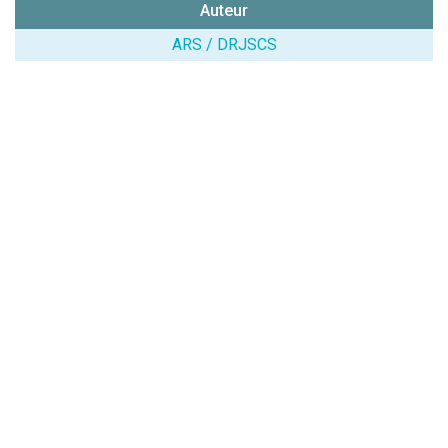
Auteur
chiffres) :
ARS / DRJSCS
Avis sur
l'établissement
:
(En cliquant sur 'Valider', j'accepte que mon avis
soit publié sur le site.)