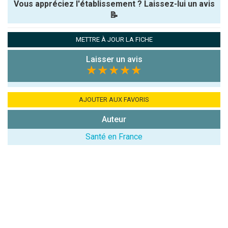
Vous appréciez l'établissement ? Laissez-lui un avis
📝
Pseudo :
METTRE À JOUR LA FICHE
Laisser un avis
Note que vous souhaitez attribuer :
★★★★★
Antispam -
Combien font
AJOUTER AUX FAVORIS
7x4 (en
Auteur
chiffres) :
Santé en France
Avis sur
l'établissement
: