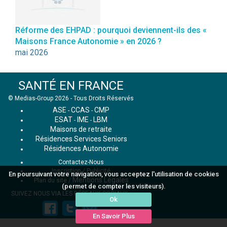
Réforme des EHPAD : pourquoi deviennent-ils des «
Maisons France Autonomie » en 2026 ?
mai 2026
SANTÉ EN FRANCE
© Medias-Group 2026 - Tous Droits Réservés
ASE
CCAS
CMP
-
-
ESAT
IME
LBM
-
-
Maisons de retraite
Résidences Services Seniors
Résidences Autonomie
Contactez-Nous
Inscription / Publicité
En poursuivant votre navigation, vous acceptez l'utilisation de cookies
Mentions Légales
Plan du site
/
(permet de compter les visiteurs).
SUIVEZ NOUS VIA LES RÉSEAUX SOCIAUX :
Ok
En Savoir Plus