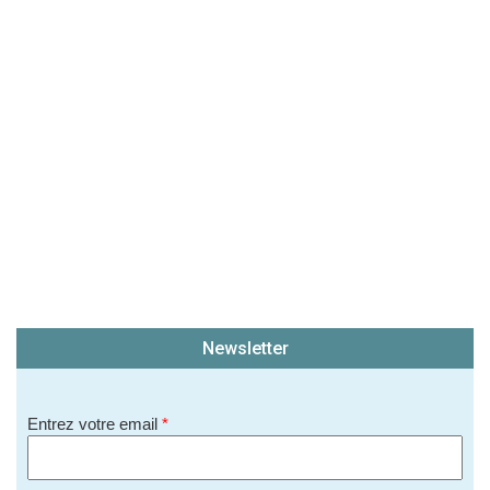
(En cliquant sur 'Valider', j'accepte que mon avis
soit publié sur le site.)
Newsletter
Entrez votre email
*