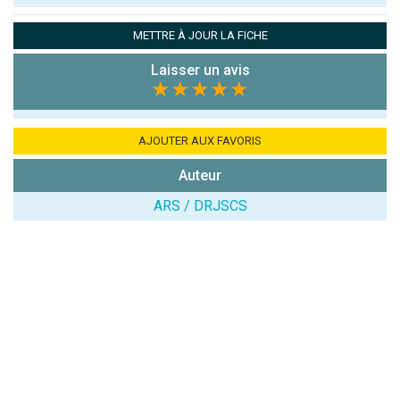
Pseudo :
METTRE À JOUR LA FICHE
Laisser un avis
Note que vous souhaitez attribuer :
★★★★★
Antispam -
Combien font
AJOUTER AUX FAVORIS
7x4 (en
Auteur
chiffres) :
ARS / DRJSCS
Avis sur
l'établissement
:
(En cliquant sur 'Valider', j'accepte que mon avis