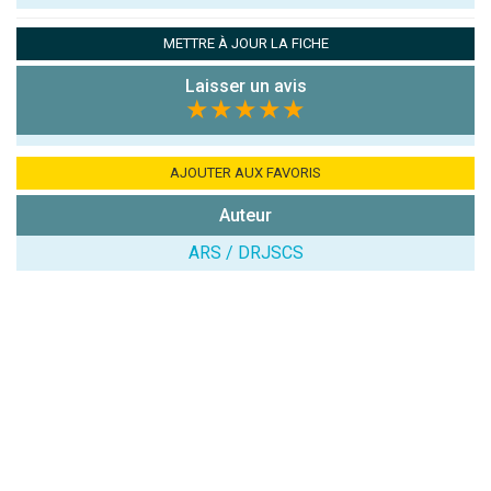
Pseudo :
METTRE À JOUR LA FICHE
Laisser un avis
Note que vous souhaitez attribuer :
★★★★★
Antispam -
Combien font
AJOUTER AUX FAVORIS
7x4 (en
Auteur
chiffres) :
ARS / DRJSCS
Avis sur
l'établissement
:
(En cliquant sur 'Valider', j'accepte que mon avis