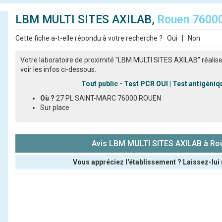
LBM MULTI SITES AXILAB,
Rouen 7600
Cette fiche a-t-elle répondu à votre recherche ?
Oui
|
Non
Votre laboratoire de proximité "LBM MULTI SITES AXILAB" réalise
voir les infos ci-dessous.
Tout public - Test PCR OUI | Test antigéni
Où ?
27 PL SAINT-MARC 76000 ROUEN
Sur place
Avis LBM MULTI SITES AXILAB à Ro
Vous appréciez l'établissement ? Laissez-lui 
Pseudo :
Note que vous souhaitez attribuer :