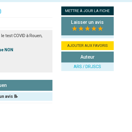
0
METTRE À JOUR LA FICHE
Laisser un avis
★★★★★
 le test COVID à Rouen,
AJOUTER AUX FAVORIS
que NON
Auteur
ARS / DRJSCS
uen
un avis 📝