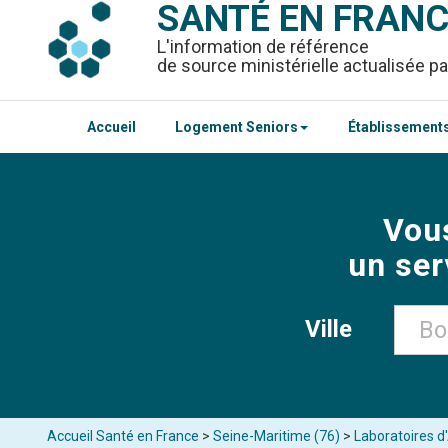
SANTÉ EN FRAN
L'information de référence
de source ministérielle actualisée pa
Accueil
Logement Seniors
Établissements
Vou
un ser
Ville
Accueil Santé en France
>
Seine-Maritime (76)
>
Laboratoires 