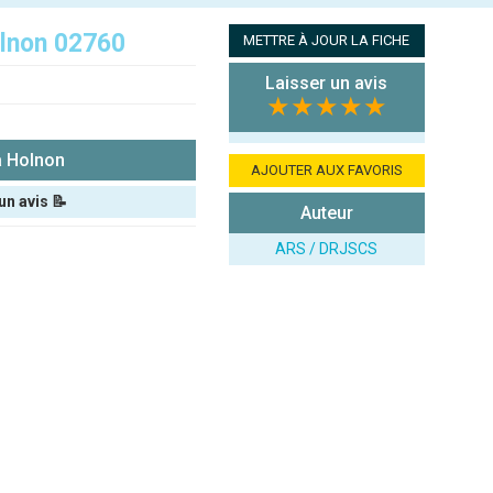
lnon 02760
METTRE À JOUR LA FICHE
Laisser un avis
★★★★★
à Holnon
AJOUTER AUX FAVORIS
un avis 📝
Auteur
ARS / DRJSCS