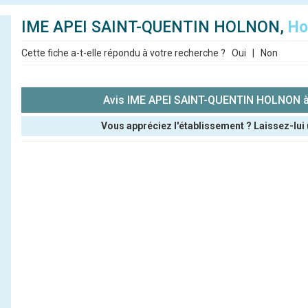
IME APEI SAINT-QUENTIN HOLNON,
Ho
Cette fiche a-t-elle répondu à votre recherche ?
Oui
|
Non
Avis IME APEI SAINT-QUENTIN HOLNON 
Vous appréciez l'établissement ? Laissez-lui 
Pseudo :
Note que vous souhaitez attribuer :
Antispam - Combien font 7x4 (en chiffres) :
Avis sur l'établissement :