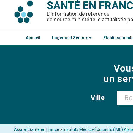
SANTÉ EN FRAN
L'information de référence
de source ministérielle actualisée pa
Accueil
Logement Seniors
Établissements
Vou
un ser
Ville
Accueil Santé en France
>
Instituts Médico-Éducatifs (IME) Aisn