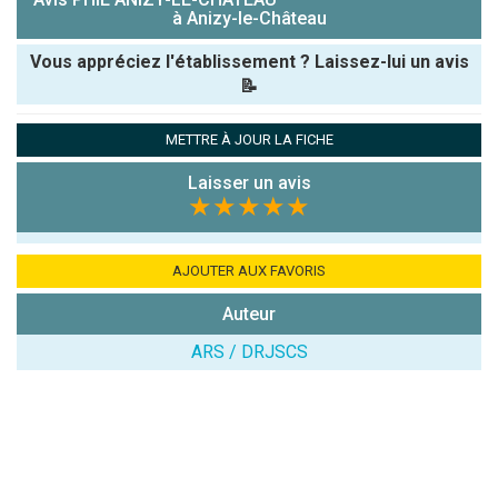
à Anizy-le-Château
Vous appréciez l'établissement ? Laissez-lui un avis
📝
Pseudo :
METTRE À JOUR LA FICHE
Laisser un avis
Note que vous souhaitez attribuer :
★★★★★
Antispam -
Combien font
AJOUTER AUX FAVORIS
7x4 (en
Auteur
chiffres) :
ARS / DRJSCS
Avis sur
l'établissement
: