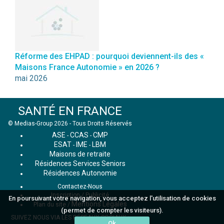
Réforme des EHPAD : pourquoi deviennent-ils des «
Maisons France Autonomie » en 2026 ?
mai 2026
SANTÉ EN FRANCE
© Medias-Group 2026 - Tous Droits Réservés
ASE
CCAS
CMP
-
-
ESAT
IME
LBM
-
-
Maisons de retraite
Résidences Services Seniors
Résidences Autonomie
Contactez-Nous
Inscription / Publicité
En poursuivant votre navigation, vous acceptez l'utilisation de cookies
Mentions Légales
Plan du site
/
(permet de compter les visiteurs).
SUIVEZ NOUS VIA LES RÉSEAUX SOCIAUX :
Ok