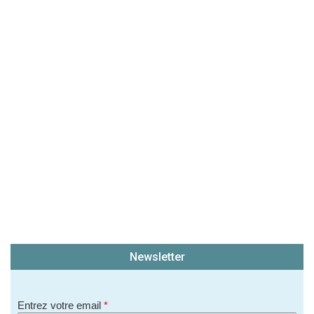
(En cliquant sur 'Valider', j'accepte que mon avis
soit publié sur le site.)
Newsletter
Entrez votre email
*