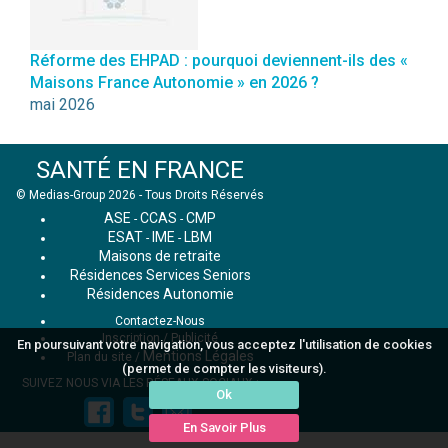
Réforme des EHPAD : pourquoi deviennent-ils des «
Maisons France Autonomie » en 2026 ?
mai 2026
SANTÉ EN FRANCE
© Medias-Group 2026 - Tous Droits Réservés
ASE
CCAS
CMP
-
-
ESAT
IME
LBM
-
-
Maisons de retraite
Résidences Services Seniors
Résidences Autonomie
Contactez-Nous
Inscription / Publicité
En poursuivant votre navigation, vous acceptez l'utilisation de cookies
Mentions Légales
Plan du site
/
(permet de compter les visiteurs).
SUIVEZ NOUS VIA LES RÉSEAUX SOCIAUX :
Ok
En Savoir Plus