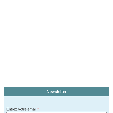
(En cliquant sur 'Valider', j'accepte que mon avis
soit publié sur le site.)
Newsletter
Entrez votre email
*