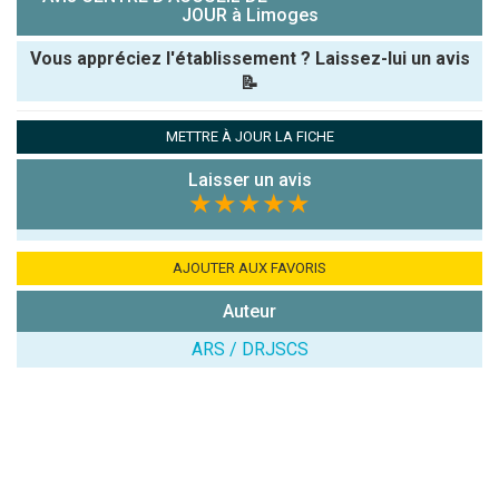
JOUR à Limoges
Vous appréciez l'établissement ? Laissez-lui un avis
📝
Pseudo :
METTRE À JOUR LA FICHE
Laisser un avis
Note que vous souhaitez attribuer :
★★★★★
Antispam -
Combien font
AJOUTER AUX FAVORIS
7x4 (en
Auteur
chiffres) :
ARS / DRJSCS
Avis sur
l'établissement
: