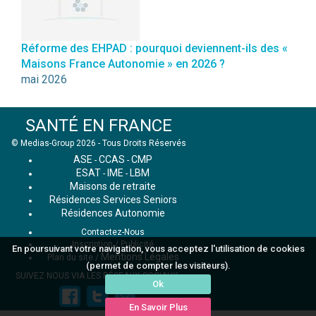
Réforme des EHPAD : pourquoi deviennent-ils des «
Maisons France Autonomie » en 2026 ?
mai 2026
SANTÉ EN FRANCE
© Medias-Group 2026 - Tous Droits Réservés
ASE
CCAS
CMP
-
-
ESAT
IME
LBM
-
-
Maisons de retraite
Résidences Services Seniors
Résidences Autonomie
Contactez-Nous
Inscription / Publicité
En poursuivant votre navigation, vous acceptez l'utilisation de cookies
Mentions Légales
Plan du site
/
(permet de compter les visiteurs).
SUIVEZ NOUS VIA LES RÉSEAUX SOCIAUX :
Ok
En Savoir Plus