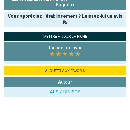
Bagneux
Vous appréciez l'établissement ? Laissez-lui un avis
📝
Pseudo :
METTRE À JOUR LA FICHE
Laisser un avis
Note que vous souhaitez attribuer :
★★★★★
Antispam -
Combien font
AJOUTER AUX FAVORIS
7x4 (en
Auteur
chiffres) :
ARS / DRJSCS
Avis sur
l'établissement
: