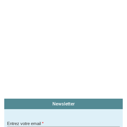
(En cliquant sur 'Valider', j'accepte que mon avis
soit publié sur le site.)
Newsletter
Entrez votre email
*