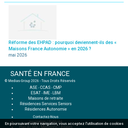
Réforme des EHPAD : pourquoi deviennent-ils des «
Maisons France Autonomie » en 2026 ?
mai 2026
SANTÉ EN FRANCE
© Medias-Group 2026 - Tous Droits Réservés
ASE
CCAS
CMP
-
-
ESAT
IME
LBM
-
-
Maisons de retraite
Résidences Services Seniors
Résidences Autonomie
Contactez-Nous
Inscription / Publicité
En poursuivant votre navigation, vous acceptez l'utilisation de cookies
Mentions Légales
Plan du site
/