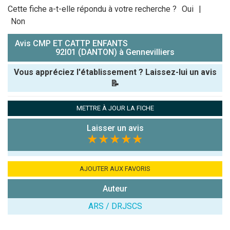
Cette fiche a-t-elle répondu à votre recherche ?
Oui
|
Non
Avis CMP ET CATTP ENFANTS
92I01 (DANTON) à Gennevilliers
Vous appréciez l'établissement ? Laissez-lui un avis
📝
Pseudo :
METTRE À JOUR LA FICHE
Laisser un avis
Note que vous souhaitez attribuer :
★★★★★
Antispam -
Combien font
AJOUTER AUX FAVORIS
7x4 (en
Auteur
chiffres) :
ARS / DRJSCS
Avis sur
l'établissement