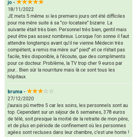
★★★★★
jo -
:
18/11/2022
JE mets 5 même si les premiers jours ont été difficiles
pour ma mère suite à sa "co-locataire" bizarre. La
suivante était très bien. Personnel très bien, gentil mais
peut être pas assez nombreux. Lorsque l'on sonne il faut
attendre longtemps avant qu'il ne vienne Médecin très
(En cliquant sur 'Valider', j'accepte que mon avis
compétent, a remis ma mère sur" pied" et ce n'était pas
facile, très disponible, à l'écoute, que des compliments
soit publié sur le site.)
pour ce docteur. Problème, la TV trop cher 9 euros par
jour... Bien sûr la nourriture mais là ce sont tous les
hôpitaux.
★★★
☆☆
bruma -
27/12/2020
j'aurais pû mettre 5 car les soins, les personnels sont au
top. Cependant sur un séjour de 6 semaines, 378 euros
de télé, soit presque la moitié de la retraite de mon père,
et de plus en période de confinement où les personnes
agées sont recluses dans leur chambre, c'est une honte !