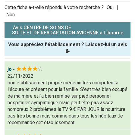
Cette fiche a-t-elle répondu à votre recherche ?
Oui
|
Non
Avis CENTRE DE SOINS DE
SUITE ET DE READAPTATION AVICENNE à Libourne
Vous appréciez l'établissement ? Laissez-lui un avis
📝
Pseudo :
★★★★
☆
jo -
22/11/2022
Note que vous souhaitez attribuer :
bon établissement propre médecin très compétent à
l'écoute et présent pour la famille. S'est très bien occupé
Antispam -
de ma mère et l'a bien remise sur pied personnel
Combien font
hospitalier sympathique mais peut être pas assez
7x4 (en
nombreux 2 problèmes la TV 9 € PAR JOUR la nourriture
chiffres) :
pas très bonne mais comme dans tous les hôpitaux Je
recommande cet établissement
Avis sur
l'établissement