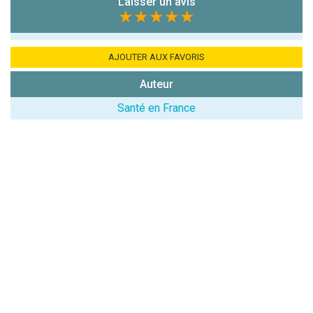
Combien font
Laisser un avis
★★★★★
7x4 (en
chiffres) :
Avis sur
AJOUTER AUX FAVORIS
l'établissement
Auteur
:
Santé en France
(En cliquant sur 'Valider', j'accepte que mon avis
soit publié sur le site.)