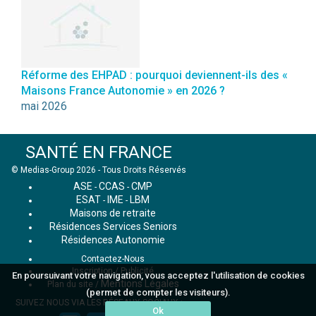
Réforme des EHPAD : pourquoi deviennent-ils des «
Maisons France Autonomie » en 2026 ?
mai 2026
SANTÉ EN FRANCE
© Medias-Group 2026 - Tous Droits Réservés
ASE
CCAS
CMP
-
-
ESAT
IME
LBM
-
-
Maisons de retraite
Résidences Services Seniors
Résidences Autonomie
Contactez-Nous
Inscription / Publicité
En poursuivant votre navigation, vous acceptez l'utilisation de cookies
Mentions Légales
Plan du site
/
(permet de compter les visiteurs).
SUIVEZ NOUS VIA LES RÉSEAUX SOCIAUX :
Ok