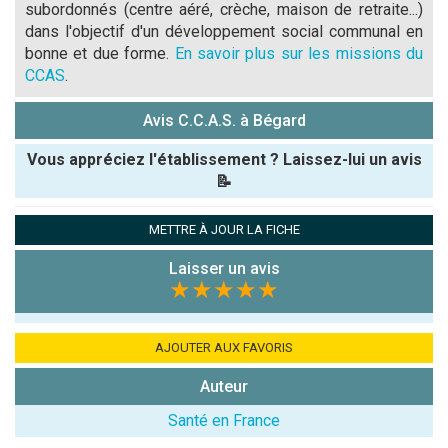
subordonnés (centre aéré, crèche, maison de retraite...)
dans l'objectif d'un développement social communal en
bonne et due forme.
En savoir plus sur les missions du
CCAS
.
Avis C.C.A.S. à Bégard
Vous appréciez l'établissement ? Laissez-lui un avis
📝
Pseudo :
METTRE À JOUR LA FICHE
Laisser un avis
Note que vous souhaitez attribuer :
★★★★★
Antispam -
Combien font
AJOUTER AUX FAVORIS
7x4 (en
Auteur
chiffres) :
Santé en France
Avis sur