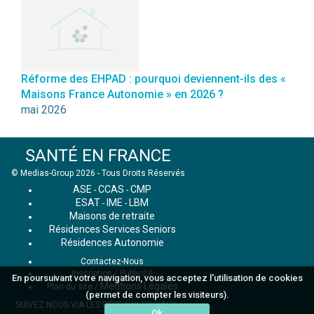
Réforme des EHPAD : pourquoi deviennent-ils des «
Maisons France Autonomie » en 2026 ?
mai 2026
SANTÉ EN FRANCE
© Medias-Group 2026 - Tous Droits Réservés
ASE
CCAS
CMP
-
-
ESAT
IME
LBM
-
-
Maisons de retraite
Résidences Services Seniors
Résidences Autonomie
Contactez-Nous
Inscription / Publicité
En poursuivant votre navigation, vous acceptez l'utilisation de cookies
Mentions Légales
Plan du site
/
(permet de compter les visiteurs).
SUIVEZ NOUS VIA LES RÉSEAUX SOCIAUX :
Ok