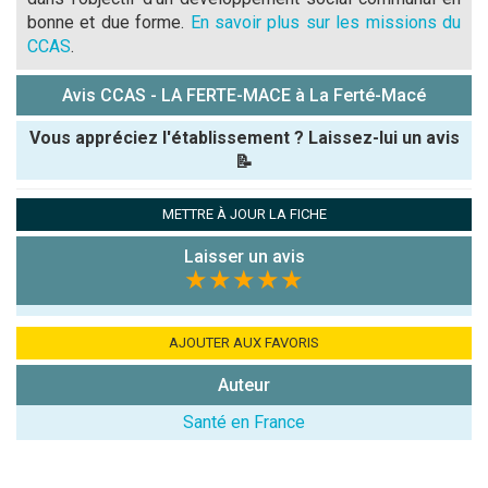
bonne et due forme.
En savoir plus sur les missions du
CCAS
.
Avis CCAS - LA FERTE-MACE à La Ferté-Macé
Vous appréciez l'établissement ? Laissez-lui un avis
📝
Pseudo :
METTRE À JOUR LA FICHE
Laisser un avis
Note que vous souhaitez attribuer :
★★★★★
Antispam -
Combien font
AJOUTER AUX FAVORIS
7x4 (en
Auteur
chiffres) :
Santé en France
Avis sur
l'établissement
: