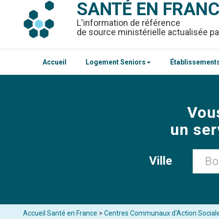
SANTÉ EN FRAN
L'information de référence
de source ministérielle actualisée pa
Accueil
Logement Seniors
Établissements
Vou
un ser
Ville
Accueil Santé en France
>
Centres Communaux d'Action Social