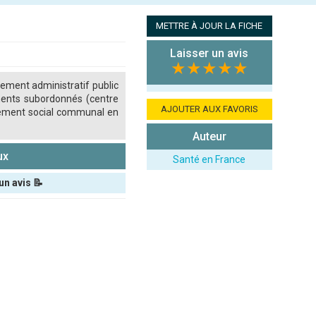
METTRE À JOUR LA FICHE
Laisser un avis
★★★★★
sement administratif public
ements subordonnés (centre
AJOUTER AUX FAVORIS
oppement social communal en
Auteur
ux
Santé en France
un avis 📝