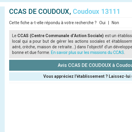
CCAS DE COUDOUX,
Coudoux 13111
Cette fiche a-t-elle répondu à votre recherche ?
Oui
|
Non
Le
CCAS (Centre Communale d’Action Sociale)
est un établis
local qui a pour but de gérer les actions sociales et établiss
aéré, crèche, maison de retraite...) dans l'objectif d'un dével
bonne et due forme.
En savoir plus sur les missions du CCAS
.
Avis CCAS DE COUDOUX à Coudo
Vous appréciez l'établissement ? Laissez-lui 
Pseudo :
Note que vous souhaitez attribuer :
Antispam - Combien font 7x4 (en chiffres) :