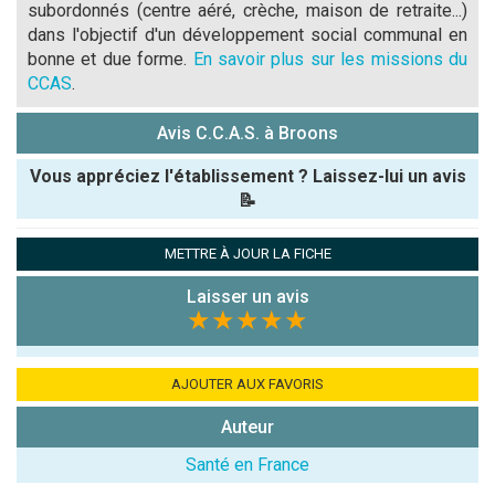
subordonnés (centre aéré, crèche, maison de retraite...)
dans l'objectif d'un développement social communal en
bonne et due forme.
En savoir plus sur les missions du
CCAS
.
Avis C.C.A.S. à Broons
Vous appréciez l'établissement ? Laissez-lui un avis
📝
Pseudo :
METTRE À JOUR LA FICHE
Laisser un avis
Note que vous souhaitez attribuer :
★★★★★
Antispam -
Combien font
AJOUTER AUX FAVORIS
7x4 (en
Auteur
chiffres) :
Santé en France
Avis sur