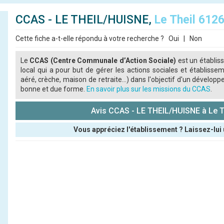
CCAS - LE THEIL/HUISNE,
Le Theil 612
Cette fiche a-t-elle répondu à votre recherche ?
Oui
|
Non
Le
CCAS (Centre Communale d’Action Sociale)
est un établis
local qui a pour but de gérer les actions sociales et établiss
aéré, crèche, maison de retraite...) dans l'objectif d'un dével
bonne et due forme.
En savoir plus sur les missions du CCAS
.
Avis CCAS - LE THEIL/HUISNE à Le T
Vous appréciez l'établissement ? Laissez-lui 
Pseudo :
Note que vous souhaitez attribuer :
Antispam - Combien font 7x4 (en chiffres) :