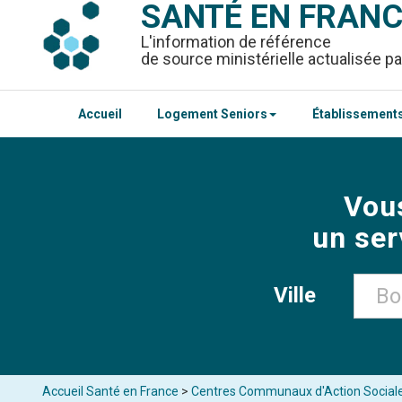
SANTÉ EN FRAN
L'information de référence
de source ministérielle actualisée pa
Accueil
Logement Seniors
Établissements
Vou
un ser
Ville
Accueil Santé en France
>
Centres Communaux d'Action Sociale