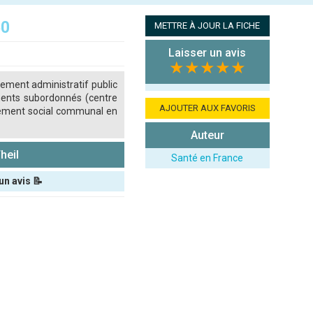
60
METTRE À JOUR LA FICHE
Laisser un avis
★★★★★
sement administratif public
ements subordonnés (centre
AJOUTER AUX FAVORIS
oppement social communal en
Auteur
heil
Santé en France
un avis 📝