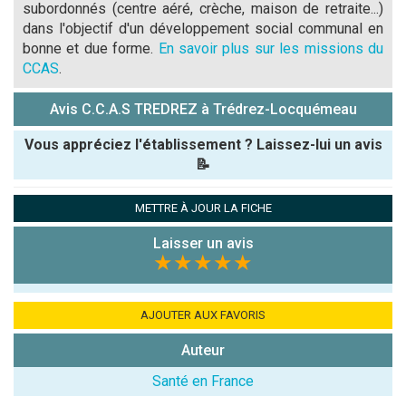
subordonnés (centre aéré, crèche, maison de retraite...)
dans l'objectif d'un développement social communal en
bonne et due forme.
En savoir plus sur les missions du
CCAS
.
Avis C.C.A.S TREDREZ à Trédrez-Locquémeau
Vous appréciez l'établissement ? Laissez-lui un avis
📝
Pseudo :
METTRE À JOUR LA FICHE
Laisser un avis
Note que vous souhaitez attribuer :
★★★★★
Antispam -
Combien font
AJOUTER AUX FAVORIS
7x4 (en
Auteur
chiffres) :
Santé en France
Avis sur