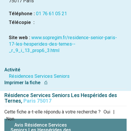
75017 Paris
Téléphone :
01 76 61 05 21
Télécopie :
Site web :
www.sopregim.fr/residence-senior-paris-
17-les-hesperides-des-ternes--
_r_9_i_13_prop6_3.html
Activité
Résidences Services Seniors
Imprimer la fiche
⎙
Résidence Services Seniors Les Hespérides des
Ternes,
Paris 75017
Cette fiche a-t-elle répondu à votre recherche ?
Oui
|
Non
Avis Résidence Services
Seniors Les Hespérides des