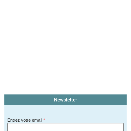
(En cliquant sur 'Valider', j'accepte que mon avis
soit publié sur le site.)
Newsletter
Entrez votre email
*