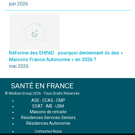
juin 2026
Réforme des EHPAD : pourquoi deviennent-ils des «
Maisons France Autonomie » en 2026 ?
mai 2026
SANTÉ EN FRANCE
© Medias-Group 2026 - Tous Droits Réservés
ASE
CCAS
CMP
-
-
ESAT
IME
LBM
-
-
Maisons de retraite
Résidences Services Seniors
Résidences Autonomie
Contactez-Nous