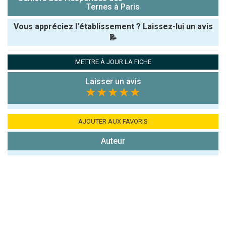
Ternes à Paris
Vous appréciez l'établissement ? Laissez-lui un avis
📝
Pseudo :
METTRE À JOUR LA FICHE
Laisser un avis
Note que vous souhaitez attribuer :
★★★★★
Antispam -
Combien font
AJOUTER AUX FAVORIS
7x4 (en
Auteur
chiffres) :
Avis sur
l'établissement
: