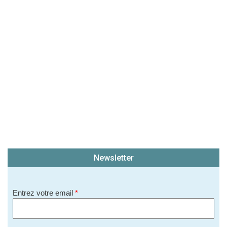
(En cliquant sur 'Valider', j'accepte que mon avis
soit publié sur le site.)
Newsletter
Entrez votre email
*