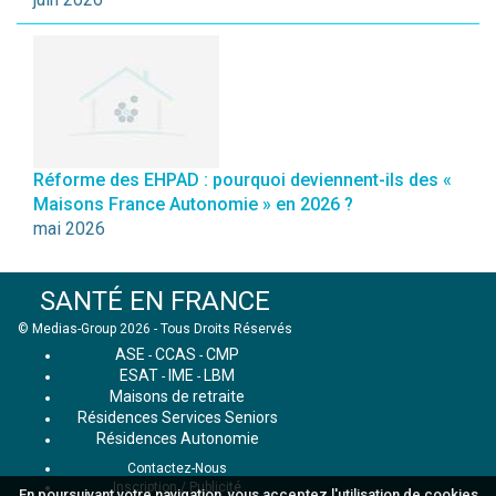
Réforme des EHPAD : pourquoi deviennent-ils des «
Maisons France Autonomie » en 2026 ?
mai 2026
SANTÉ EN FRANCE
© Medias-Group 2026 - Tous Droits Réservés
ASE
CCAS
CMP
-
-
ESAT
IME
LBM
-
-
Maisons de retraite
Résidences Services Seniors
Résidences Autonomie
Contactez-Nous
Inscription / Publicité
En poursuivant votre navigation, vous acceptez l'utilisation de cookies