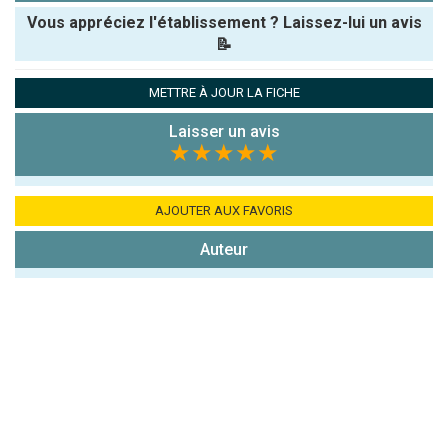
Vous appréciez l'établissement ? Laissez-lui un avis
📝
Pseudo :
METTRE À JOUR LA FICHE
Laisser un avis
Note que vous souhaitez attribuer :
★★★★★
Antispam -
Combien font
AJOUTER AUX FAVORIS
7x4 (en
Auteur
chiffres) :
Avis sur
l'établissement
: