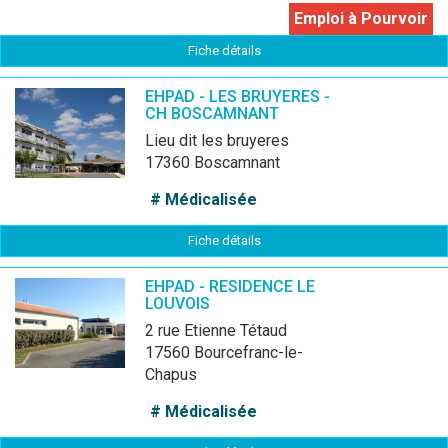
Emploi à Pourvoir
Fiche détails
EHPAD - LES BRUYERES -
CH BOSCAMNANT
lieu dit les bruyeres
17360 Boscamnant
# Médicalisée
Fiche détails
EHPAD - RESIDENCE LE
LOUVOIS
2 rue Etienne Tétaud
17560 Bourcefranc-le-
Chapus
# Médicalisée