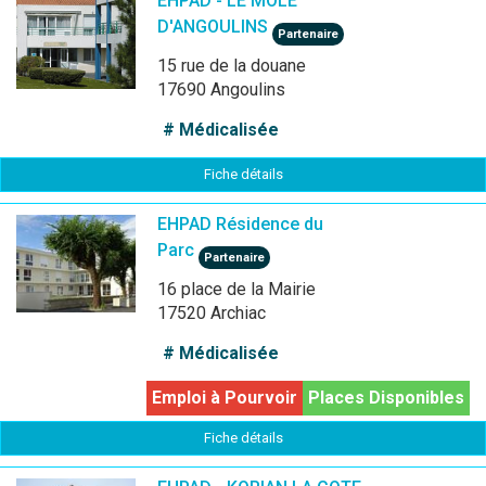
EHPAD - LE MOLE
D'ANGOULINS
Partenaire
15 rue de la douane
17690 Angoulins
# Médicalisée
Fiche détails
EHPAD Résidence du
Parc
Partenaire
16 place de la Mairie
17520 Archiac
# Médicalisée
Emploi à Pourvoir
Places Disponibles
Fiche détails