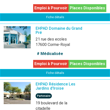
Emploi à Pourvoir
Places Disponibles
Fiche détails
EHPAD Domaine du Grand
Pré
21 rue des ecoles
17600 Corme-Royal
# Médicalisée
Emploi à Pourvoir
Places Disponibles
Fiche détails
EHPAD Résidence Les
Jardins d'Iroise
Partenaire
19 boulevard de la
citadelle