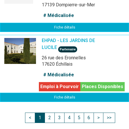
17139 Dompierre-sur-Mer
# Médicalisée
Fiche détails
EHPAD - LES JARDINS DE
LUCILE
Partenaire
26 rue des Eronnelles
17620 Échillais
# Médicalisée
Emploi à Pourvoir
Places Disponibles
Fiche détails
<
1
2
3
4
5
6
>
>>