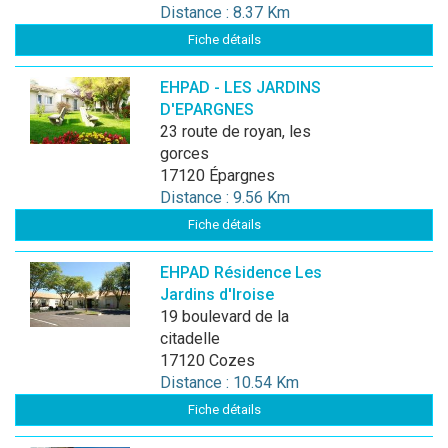
Distance : 8.37 Km
Fiche détails
EHPAD - LES JARDINS
D'EPARGNES
23 route de royan, les
gorces
17120 Épargnes
Distance : 9.56 Km
Fiche détails
EHPAD Résidence Les
Jardins d'Iroise
19 boulevard de la
citadelle
17120 Cozes
Distance : 10.54 Km
Fiche détails