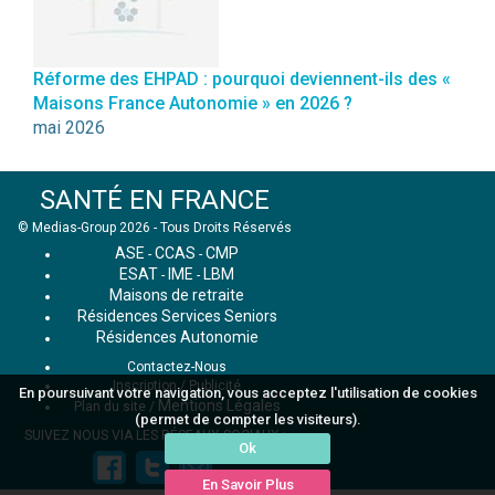
Réforme des EHPAD : pourquoi deviennent-ils des «
Maisons France Autonomie » en 2026 ?
mai 2026
SANTÉ EN FRANCE
© Medias-Group 2026 - Tous Droits Réservés
ASE
CCAS
CMP
-
-
ESAT
IME
LBM
-
-
Maisons de retraite
Résidences Services Seniors
Résidences Autonomie
Contactez-Nous
Inscription / Publicité
En poursuivant votre navigation, vous acceptez l'utilisation de cookies
Mentions Légales
Plan du site
/
(permet de compter les visiteurs).
SUIVEZ NOUS VIA LES RÉSEAUX SOCIAUX :
Ok
En Savoir Plus