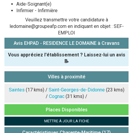
Aide-Soignant(e)
Infirmier - Infirmière
Veuillez transmettre votre candidature à
ledomaine@groupeafp.com en indiquant en objet : SEF-
EMPLOI
Avis EHPAD - RESIDENCE LE DOMAINE à Cravans
Vous appréciez l'établissement ? Laissez-lui un avis
📝
Pseudo :
Villes à proximité
Note que vous souhaitez attribuer :
Saintes
(17 kms) /
Saint-Georges-de-Didonne
(23 kms)
/
Cognac
(31 kms) /
Antispam -
Places Disponibles
Combien font
7x4 (en
METTRE À JOUR LA FICHE
chiffres) :
Caractéristiques Charente-Maritime (17)