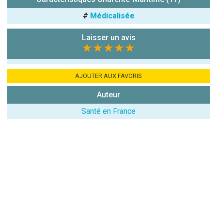
Avis sur
l'établissement
#
Médicalisée
:
Laisser un avis
★★★★★
AJOUTER AUX FAVORIS
Auteur
(En cliquant sur 'Valider', j'accepte que mon avis
soit publié sur le site.)
Santé en France