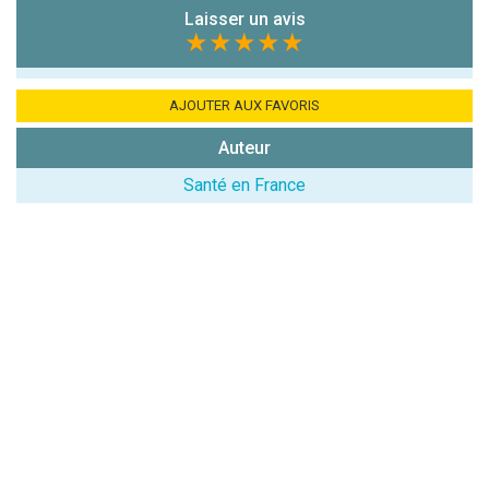
:
Laisser un avis
★★★★★
AJOUTER AUX FAVORIS
Auteur
(En cliquant sur 'Valider', j'accepte que mon avis
Santé en France
soit publié sur le site.)