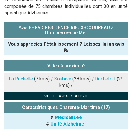
composée de 75 chambres individuelles dont 30 en unité
spécifique Alzheimer.
Avis EHPAD RESIDENCE RIEUX-COUDREAU à
Dompierre-sur-Mer
Vous appréciez l'établissement ? Laissez-lui un avis
📝
Pseudo :
Villes à proximité
Note que vous souhaitez attribuer :
La Rochelle
(7 kms) /
Soubise
(28 kms) /
Rochefort
(29
kms) /
Antispam -
METTRE À JOUR LA FICHE
Combien font
7x4 (en
Caractéristiques Charente-Maritime (17)
chiffres) :
#
Médicalisée
Avis sur
#
Unité Alzheimer
l'établissement