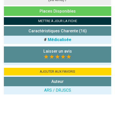
Antispam -
Places Disponibles
Combien font
7x4 (en
METTRE À JOUR LA FICHE
chiffres) :
Caractéristiques Charente (16)
Avis sur
l'établissement
#
Médicalisée
:
Laisser un avis
★★★★★
AJOUTER AUX FAVORIS
Auteur
(En cliquant sur 'Valider', j'accepte que mon avis
soit publié sur le site.)
ARS / DRJSCS