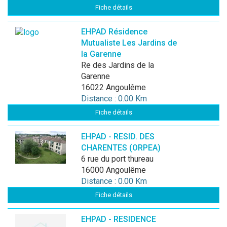
Fiche détails
EHPAD Résidence
Mutualiste Les Jardins de
la Garenne
Re des Jardins de la
Garenne
16022 Angoulême
Distance : 0.00 Km
Fiche détails
EHPAD - RESID. DES
CHARENTES (ORPEA)
6 rue du port thureau
16000 Angoulême
Distance : 0.00 Km
Fiche détails
EHPAD - RESIDENCE