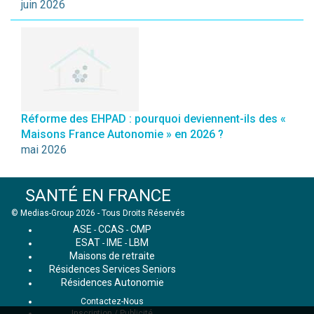
juin 2026
Réforme des EHPAD : pourquoi deviennent-ils des «
Maisons France Autonomie » en 2026 ?
mai 2026
SANTÉ EN FRANCE
© Medias-Group 2026 - Tous Droits Réservés
ASE
CCAS
CMP
-
-
ESAT
IME
LBM
-
-
Maisons de retraite
Résidences Services Seniors
Résidences Autonomie
Contactez-Nous
Inscription / Publicité