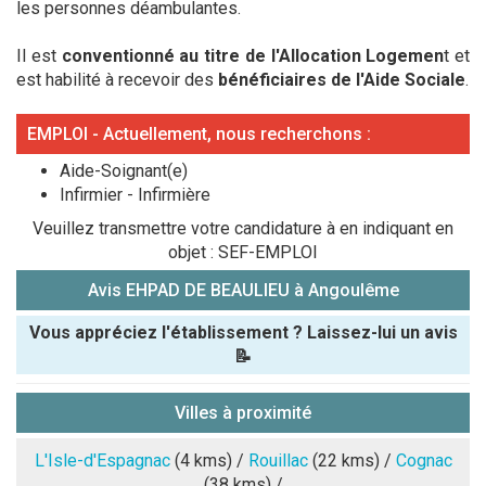
les personnes déambulantes.
Il est
conventionné au titre de l'Allocation Logemen
t et
est habilité à recevoir des
bénéficiaires de l'Aide Sociale
.
EMPLOI - Actuellement, nous recherchons :
Aide-Soignant(e)
Infirmier - Infirmière
Veuillez transmettre votre candidature à en indiquant en
objet : SEF-EMPLOI
Avis EHPAD DE BEAULIEU à Angoulême
Vous appréciez l'établissement ? Laissez-lui un avis
📝
Pseudo :
Villes à proximité
Note que vous souhaitez attribuer :
L'Isle-d'Espagnac
(4 kms) /
Rouillac
(22 kms) /
Cognac
(38 kms) /