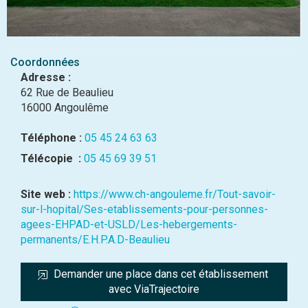
Coordonnées
Adresse :
62 Rue de Beaulieu
16000 Angoulême
Téléphone :
05 45 24 63 63
Télécopie :
05 45 69 39 51
Site web :
https://www.ch-angouleme.fr/Tout-savoir-
sur-l-hopital/Ses-etablissements-pour-personnes-
agees-EHPAD-et-USLD/Les-hebergements-
permanents/E.H.P.A.D-Beaulieu
Demander une place dans cet établissement 
avec ViaTrajectoire