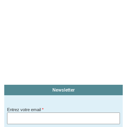
(En cliquant sur 'Valider', j'accepte que mon avis
soit publié sur le site.)
Newsletter
Entrez votre email
*