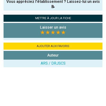
Vous appréciez l'établissement ? Laissez-lui un avis
📝
Pseudo :
METTRE À JOUR LA FICHE
Laisser un avis
Note que vous souhaitez attribuer :
★★★★★
Antispam -
Combien font
AJOUTER AUX FAVORIS
7x4 (en
Auteur
chiffres) :
ARS / DRJSCS
Avis sur
l'établissement
: