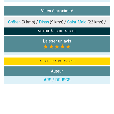
Pseudo :
Villes à proximité
Note que vous souhaitez attribuer :
Créhen
(3 kms) /
Dinan
(9 kms) /
Saint-Malo
(22 kms) /
METTRE À JOUR LA FICHE
Antispam -
Combien font
Laisser un avis
7x4 (en
★★★★★
chiffres) :
Avis sur
AJOUTER AUX FAVORIS
l'établissement
:
Auteur
ARS / DRJSCS
(En cliquant sur 'Valider', j'accepte que mon avis