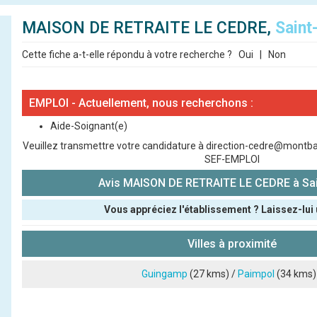
MAISON DE RETRAITE LE CEDRE,
Saint
Cette fiche a-t-elle répondu à votre recherche ?
Oui
|
Non
EMPLOI - Actuellement, nous recherchons :
Aide-Soignant(e)
Veuillez transmettre votre candidature à direction-cedre@montbarei
SEF-EMPLOI
Avis MAISON DE RETRAITE LE CEDRE à Sai
Vous appréciez l'établissement ? Laissez-lui 
Pseudo :
Villes à proximité
Note que vous souhaitez attribuer :
Guingamp
(27 kms) /
Paimpol
(34 kms)
Antispam - Combien font 7x4 (en chiffres) :