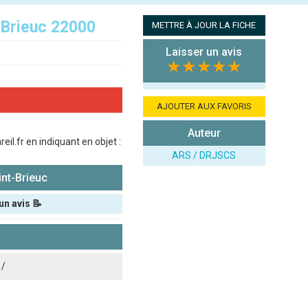
-Brieuc 22000
METTRE À JOUR LA FICHE
Laisser un avis
★★★★★
AJOUTER AUX FAVORIS
Auteur
l.fr en indiquant en objet :
ARS / DRJSCS
nt-Brieuc
un avis 📝
 /