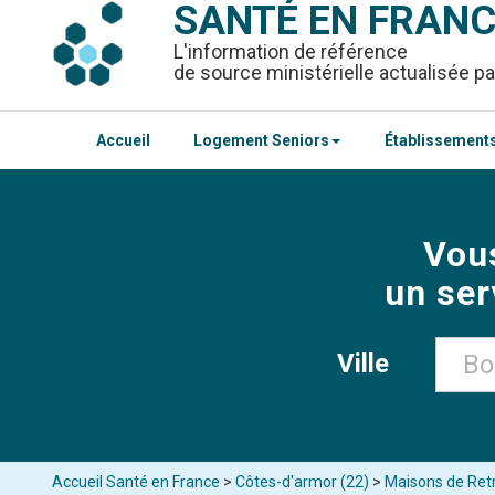
SANTÉ EN FRAN
L'information de référence
de source ministérielle actualisée pa
Accueil
Logement Seniors
Établissements
Vou
un ser
Ville
Accueil Santé en France
>
Côtes-d'armor (22)
>
Maisons de Retr